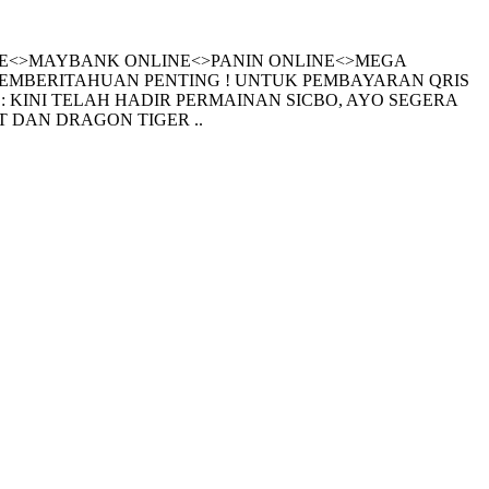
INE<>MAYBANK ONLINE<>PANIN ONLINE<>MEGA
EMBERITAHUAN PENTING ! UNTUK PEMBAYARAN QRIS
 : KINI TELAH HADIR PERMAINAN SICBO, AYO SEGERA
T DAN DRAGON TIGER ..