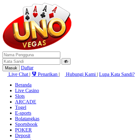
Daftar
Masuk
Live Chat
|
Penarikan
|
Hubungi Kami
|
Lupa Kata Sandi?
Beranda
Live Casino
Slots
ARCADE
Togel
E-sports
Bolatangkas
Sportsbook
POKER
Deposit